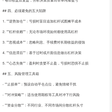
- 每日收盘后复盘，分析决策质量而非单纯看盈亏
## 四、必须避免的五大陷阱
1. **逆势加仓**：亏损时盲目追加杠杆试图摊平成本
2. **杠杆依赖**：无论市场环境如何都使用高杠杆
3. **忽视成本**：忽略利息、手续费对长期收益的侵蚀
4. **信息滞后**：基于过时或片面信息做出杠杆决策
5. **心态失衡**：盈利时贪婪不止盈，亏损时恐惧不止损
## 五、风险管理工具箱
- **止损单**：预设自动平仓点位，避免情绪干扰
- **对冲策略**：适当使用期权等工具对冲下行风险
- **资金分散**：不同行业、不同市场间分散杠杆头寸