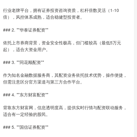
行业老牌平台，拥有证券投资咨询资质，杠杆倍数灵活（1-10
倍），风控体系成熟，适合稳健型投资者。
### 2. **华泰证券配资**
依托上市券商背景，资金安全性极高，但门槛较高（最低5万元
起），适合大资金用户。
### 3. **同花顺配资**
作为知名金融数据服务商，其配资业务依托技术优势，操作便捷，
但需注意区分官方渠道与第三方合作平台。
### 4. **东方财富配资**
背靠东方财富网，信息透明度高，提供实时行情与配资联动服务，
适合有一定经验的股民。
### 5. **国信证券配资**