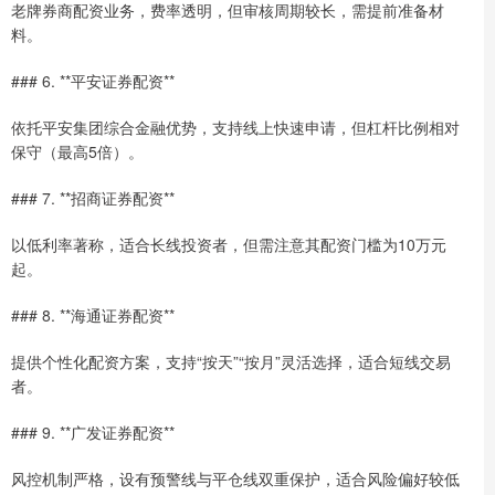
老牌券商配资业务，费率透明，但审核周期较长，需提前准备材
料。
### 6. **平安证券配资**
依托平安集团综合金融优势，支持线上快速申请，但杠杆比例相对
保守（最高5倍）。
### 7. **招商证券配资**
以低利率著称，适合长线投资者，但需注意其配资门槛为10万元
起。
### 8. **海通证券配资**
提供个性化配资方案，支持“按天”“按月”灵活选择，适合短线交易
者。
### 9. **广发证券配资**
风控机制严格，设有预警线与平仓线双重保护，适合风险偏好较低