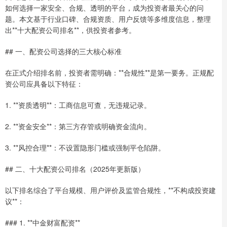
如何选择一家安全、合规、透明的平台，成为投资者最关心的问
题。本文基于行业口碑、合规资质、用户反馈等多维度信息，整理
出**十大配资公司排名**，供投资者参考。
## 一、配资公司选择的三大核心标准
在正式介绍排名前，投资者需明确：**合规性**是第一要务。正规配
资公司应具备以下特征：
1. **资质透明**：工商信息可查，无违规记录。
2. **资金安全**：第三方存管或明确资金流向。
3. **风控合理**：不设置隐形门槛或强制平仓陷阱。
## 二、十大配资公司排名（2025年更新版）
以下排名综合了平台规模、用户评价及监管合规性，**不构成投资建
议**：
### 1. **中金财富配资**