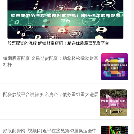
股票配资的流程 解锁财富密码！精选优质股票配资平台
短期股票配资 金昌期货配资：助您轻松撬动财富
杠杆
配资炒股平台讲解 知名房企，债务重组重大进展
好股配资网 [视频]习近平在接见第33届奥运会中